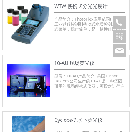
WTW 便携式分光光度计
产品简介：PhotoFlex应用范围广，从
工业过程控制到移动式水质检测。下拉
式菜单，操作简单，是一款性价比高的
智能化仪表。产品型号：PhotoFlex
10-AU 现场荧光仪
型号：10-AU产品简介: 美国Turner
Designs公司生产的10-AU是一种坚固
耐用的现场便携式仪器，可设定进行连
续流动监测或离散样品分析。防水机
箱，内置数据采集，自动范围设定，防
水快速替换过滤器和超强的稳定性使
10-AU成为现场监测仪器的首选。通过
使用特定的光学过滤器可测定多种化合
物组分。
Cyclops-7 水下荧光仪