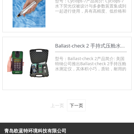
型号：Cyclops-7产品简介: Cyclops-7
水下荧光仪被设计与多参数装置集成到
一起进行使用，具有高精度、低价格和
体积小的特点，使得它在海洋，淡水及
染料示踪等方面具有广泛的应用价值。
Ballast-check 2 手持式压舱水测定仪
型号：Ballast-check 2产品简介: 美国
特纳公司推出Ballast-check 2手持压舱
水测定仪，其体积小巧，质轻，耐用的
可快速检查压载水内10-50μM级不同藻
类生物。
上一页
下一页
青岛欧蓝特环境科技有限公司