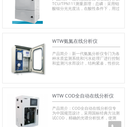
TCU/TPN111测量原理：总磷：采用钼
酸铵分光光度法，在酸性条件下，用过
硫酸钾将样品所含磷全部氧化成正磷酸
盐，在酒石酸锑钾的催化下，正磷酸盐
与钼酸铵反应生成磷钼酸杂多酸，再被
抗化血酸还原生成蓝色络合物，于
690nm处测量吸光度产品型号：
TCU/TPN111
WTW氨氮在线分析仪
产品简介：新一代氨氮分析仪专门为各
种水质监测系统和污水处理厂进行控制
和监测污水而设计，结构紧凑，性价比
好，能胜任地表水、市政污水、饮用
水、海水及各种复杂工业污水等多种水
体的监测。仪器由控制器分析模块和试
剂托盘组成，可壁挂式安装，也可立式
安装。产品型号：TresCon UNO
A111（TCU/A111）
WTW COD全自动在线分析仪
产品简介：COD全自动在线分析仪专
为中国规范设计，采用国标经典方法测
试COD，精确的光谱分析技术，使测
试结果更加准确。大尺寸触摸屏操作，