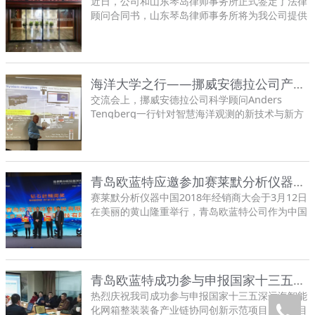
近日，公司和山东琴岛律师事务所正式签定了法律
顾问合同书，山东琴岛律师事务所将为我公司提供
常年法律顾问服务。今后，山东琴岛律师事务所的
律师顾问团队将为我公司日后的管理和发展提供法
律咨询意见。
海洋大学之行——挪威安德拉公司产品技术交流会
交流会上，挪威安德拉公司科学顾问Anders
Tengberg一行针对智慧海洋观测的新技术与新方
法，引用了大量的科学文献和实际应用案例，介绍
了安德拉多参数观测平台各方面的应用，与会专家
针对不同科学问题进行了深入讨论和热烈的交流。
青岛欧蓝特应邀参加赛莱默分析仪器中国2018经销商大会
赛莱默分析仪器中国2018年经销商大会于3月12日
在美丽的黄山隆重举行，青岛欧蓝特公司作为中国
地区A级代理商，同来自全国各地的代理商及国外
特邀专家齐聚一堂，交流讨论。
青岛欧蓝特成功参与申报国家十三五深远海智能化网箱整装装备产业链协同创新示范项目
热烈庆祝我司成功参与申报国家十三五深远海智能
化网箱整装装备产业链协同创新示范项目。该项目