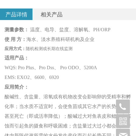
产品详情
相关产品
测量参数：
温度、电导、盐度、溶解氧、PH/ORP
使 用 方：
海水、淡水养殖科研机构及企业
应用方式：
随机检测或长期在线监测
适用产品：
WQS: Pro Plus、Pro Dss、 Pro ODO、5200A
EMS: EXO2、6600、6920
应用简介：
酸碱性、含盐量、溶氧或有机物改变会影响卵的受精率和孵
化率；当水质不适宜时，会使鱼苗或其它水产的长势很慢，
甚至死亡（即成活率降低）；酸碱过大对鱼表皮和鳃部有腐
蚀而引起鱼的摄食和呼吸困难；含盐量过大过小都会使水产
体内新陈代谢所需的水份发生变化而引起长势不同；不论是